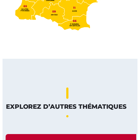
GARONNE
65
11
HAUTES-
PYRÉNÉES
09
AUDE
ARIÈGE
66
PYRÉNÉES-
ORIENTALES
EXPLOREZ D’AUTRES THÉMATIQUES